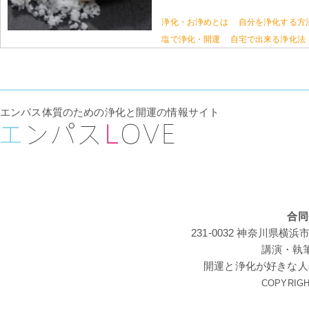
浄化・お浄めとは
自分を浄化する方
塩で浄化・開運
自宅で出来る浄化法
エンパス体質のための浄化と開運の情報サイト
合同
231-0032 神奈川
講演・執
開運と浄化が好きな人
COPYRIGHT 