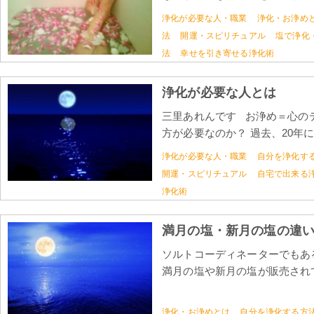
浄化が必要な人・職業
浄化・お浄め
法
開運・スピリチュアル
塩で浄化
法
幸せを引き寄せる浄化術
浄化が必要な人とは
三里あれんです お浄め＝心のデ
方が必要なのか？ 過去、20年に
浄化が必要な人・職業
自分を浄化す
開運・スピリチュアル
自宅で出来る
浄化術
満月の塩・新月の塩の違
ソルトコーディネーターでもあ
満月の塩や新月の塩が販売されて
浄化・お浄めとは
自分を浄化する方