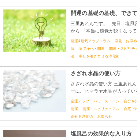
開運の基礎の基礎、でき
三里あれんです。 先日、塩風
から 「本当に感覚が鋭くなってき
開運&運気アップコラム
浄化・お浄め
法
塩で浄化・開運
開運・スピリチ
法
幸せを引き寄せる浄化術
さざれ水晶の使い方
さざれ水晶の使い方 三里あれ
ーに、ヒマラヤ水晶が入っているの
金運アップ
パワーストーン
自分を
開運
開運・スピリチュアル
自宅で
寄せる浄化術
お知らせ
塩風呂の効果的な入り方