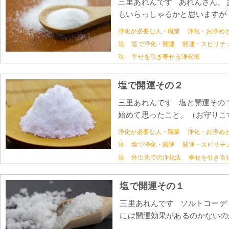
三里あれんです あれんさん、
もいらっしゃるかと思いますが（
浄化が必要な人・職業
浄化・お浄め
法
塩で浄化・開運
開運・スピリチ
法
幸せを引き寄せる浄化術
塩で開運その２
三里あれんです 塩と開運その
始めて思ったこと。（お守りこす
浄化が必要な人・職業
浄化・お浄め
法
塩で浄化・開運
開運・スピリチ
法
外出先での浄化法
幸せを引き寄
塩で開運その１
三里あれんです ソルトコーデ
には開運効果があるのかないのか