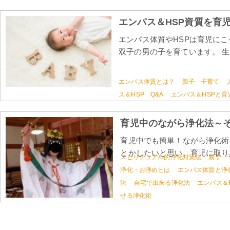
エンパス＆HSP資質を育
エンパス体質やHSPは育児にこ
双子の男の子を育ています。 生
エンパス体質とは？
親子 子育て
ス＆HSP Q&A
エンパス＆HSPと育
育児中のながら浄化法～
育児中でも簡単！ながら浄化術
とかしたいと思い、育児に取り入
スピリチュアル的浄化対策法
親子 
浄化・お浄めとは
エンパス体質と浄
法
自宅で出来る浄化法
エンパス＆
せる浄化術