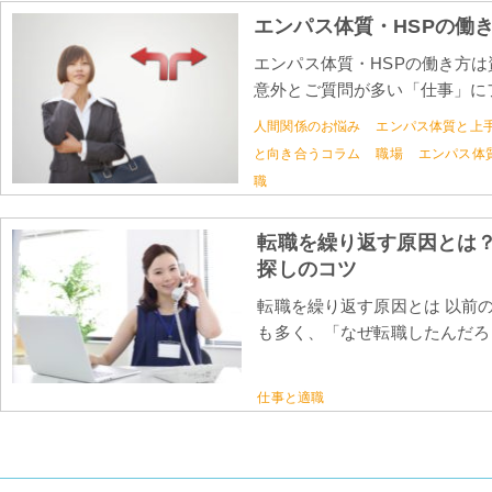
エンパス体質・HSPの働
エンパス体質・HSPの働き方は
意外とご質問が多い「仕事」にフ
人間関係のお悩み
エンパス体質と上
と向き合うコラム
職場
エンパス体
職
転職を繰り返す原因とは
探しのコツ
転職を繰り返す原因とは 以前
も多く、「なぜ転職したんだろう
仕事と適職