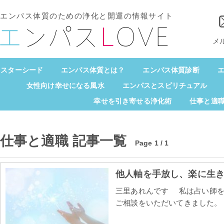
エンパス体質のための浄化と開運の情報サイト
メ
スターシード
エンパス体質とは？
エンパス体質診断
エ
女性向け幸せになる風水
エンパスとスピリチュアル
幸せを引き寄せる浄化術
仕事と適
仕事と適職 記事一覧
Page 1 / 1
他人軸を手放し、楽に生
三里あれんです 私は占い師を
ご相談をいただいてきました。 [