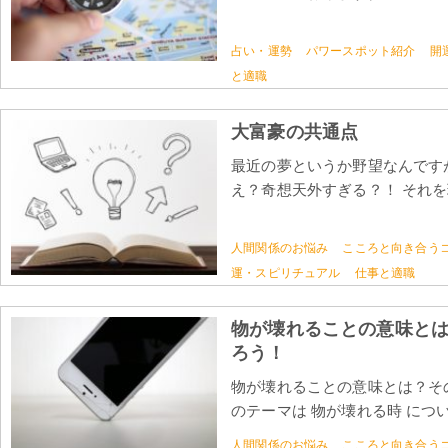
占い・運勢
パワースポット紹介
開
と適職
大富豪の共通点
最近の夢というか野望なんです
え？奇想天外すぎる？！ それを
人間関係のお悩み
こころと向き合う
運・スピリチュアル
仕事と適職
物が壊れることの意味と
ろう！
物が壊れることの意味とは？そ
のテーマは 物が壊れる時 につい
人間関係のお悩み
こころと向き合う