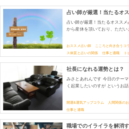
占い師が厳選！当たるオ
占い師が厳選！当たるオススメ占
から産休を頂いており、ただいま
おススメ占い師
こころと向き合うコ
ス体質と占いの関係
仕事と適職
ト
社長になれる運勢とは？
みさとあれんです 今日のテーマ
く起業したいのすが というお話
開運&運気アップコラム
人間関係のお
仕事と適職
職場でのイライラを解消