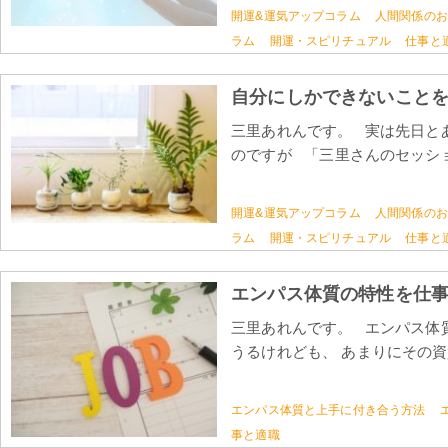
開運&運気アップコラム
人間関係のお
ラム
開運・スピリチュアル
仕事と
自分にしかできないこと
三里あれんです。 実は先日と
のですが 「三里さんのセッショ 
開運&運気アップコラム
人間関係のお
ラム
開運・スピリチュアル
仕事と
エンパス体質の特性を仕
三里あれんです。 エンパス体
うるけれども、 あまりにその資
エンパス体質と上手に付き合う方法
事と適職