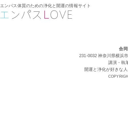
エンパス体質のための浄化と開運の情報サイト
合同
231-0032 神奈川
講演・執
開運と浄化が好きな人
COPYRIGHT 