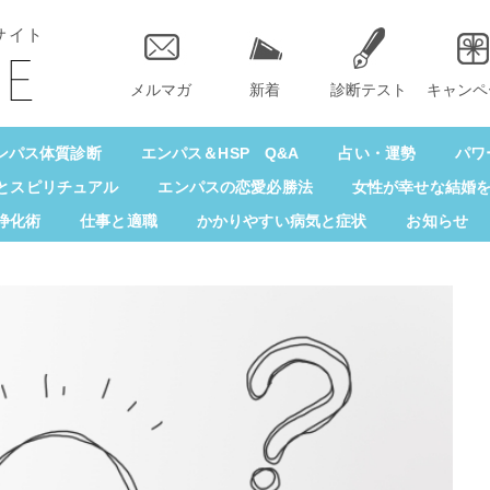
サイト
メルマガ
新着
診断テスト
キャンペ
ンパス体質診断
エンパス＆HSP Q&A
占い・運勢
パワ
とスピリチュアル
エンパスの恋愛必勝法
女性が幸せな結婚
浄化術
仕事と適職
かかりやすい病気と症状
お知らせ