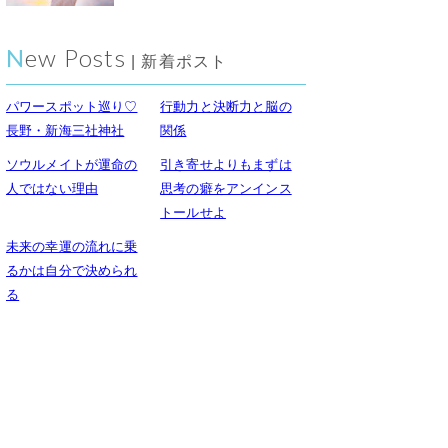
New Posts
| 新着ポスト
パワースポット巡り♡
行動力と決断力と脳の
長野・新海三社神社
関係
ソウルメイトが運命の
引き寄せよりもまずは
人ではない理由
思考の癖をアンインス
トールせよ
未来の幸運の流れに乗
るかは自分で決められ
る