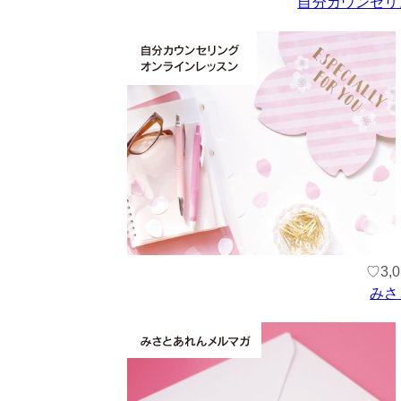
自分カウンセリ
♡3
みさ