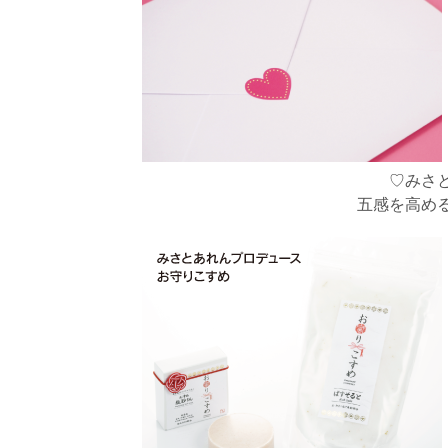
♡みさ
五感を高め