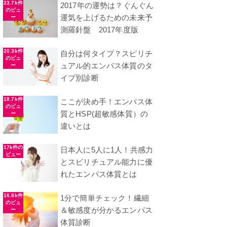
23.7k件
2017年の運勢は？ぐんぐん
のビュ
運気を上げるための未来予
ー
測羅針盤 2017年度版
20.3k件
自分は何タイプ？スピリチ
のビュ
ュアル的エンパス体質のタ
ー
イプ別診断
18.7k件
ここが決め手！エンパス体
のビュ
質とHSP(超敏感体質）の
ー
違いとは
17k件の
日本人に5人に1人！共感力
ビュー
とスピリチュアル能力に優
れたエンパス体質とは
16.8k件
1分で簡単チェック！繊細
のビュ
＆敏感度が分かるエンパス
ー
体質診断