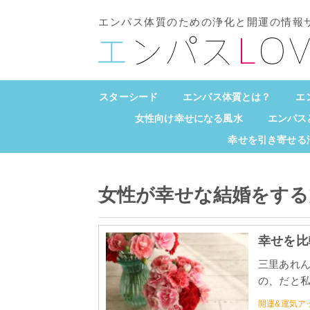
エンパス体質のための浄化と開運の情報
スターシード
エンパス体質とは？
エ
女性向け幸せになる風水
エンパス
幸せを引き寄せる
女性が幸せな結婚をする
幸せを比
三里あれ
の、だと私
開運&運気ア