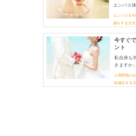
エンパス体
エンパス＆HS
婚をする方法
今すぐで
ント
私自身も
きますか」
人間関係の
結婚をする