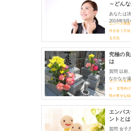
～どんな
あなたは決
2016年
エンパス体質
付き合う方法
る方法
究極の良
は
質問 以前
なかなか遠
エンパス＆HS
ル
女性向
性が幸せな結
エンパス
ントとは
質問 女子