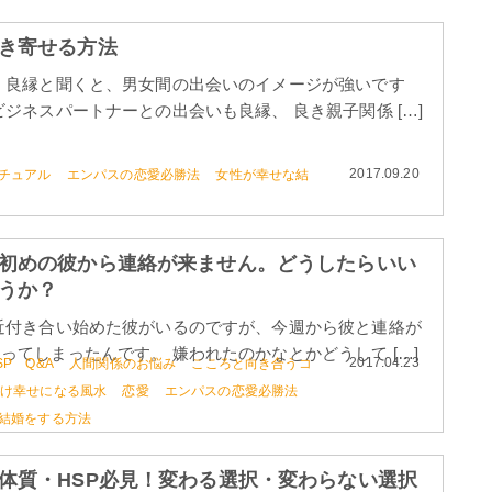
き寄せる方法
 良縁と聞くと、男女間の出会いのイメージが強いです
ビジネスパートナーとの出会いも良縁、 良き親子関係 […]
2017.09.20
チュアル
エンパスの恋愛必勝法
女性が幸せな結
初めの彼から連絡が来ません。どうしたらいい
うか？
近付き合い始めた彼がいるのですが、今週から彼と連絡が
ってしまったんです。 嫌われたのかなとかどうして […]
2017.04.23
P Q&A
人間関係のお悩み
こころと向き合うコ
向け幸せになる風水
恋愛
エンパスの恋愛必勝法
結婚をする方法
体質・HSP必見！変わる選択・変わらない選択