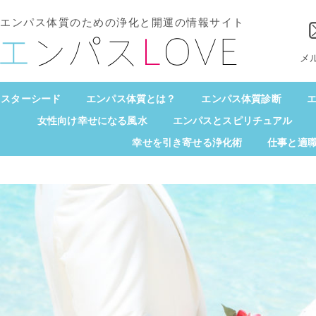
エンパス体質のための浄化と開運の情報サイト
メ
スターシード
エンパス体質とは？
エンパス体質診断
エ
女性向け幸せになる風水
エンパスとスピリチュアル
幸せを引き寄せる浄化術
仕事と適