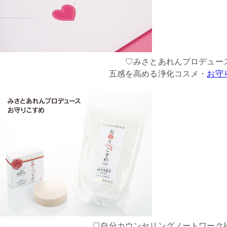
♡みさとあれんプロデュー
五感を高める浄化コスメ・
お守
♡自分カウンセリングノートワーク