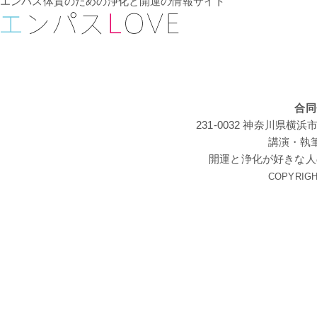
エンパス体質のための浄化と開運の情報サイト
合同
231-0032 神奈川
講演・執
開運と浄化が好きな人
COPYRIGHT 