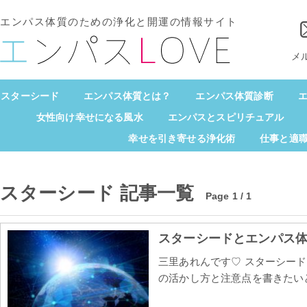
エンパス体質のための浄化と開運の情報サイト
メ
スターシード
エンパス体質とは？
エンパス体質診断
エ
女性向け幸せになる風水
エンパスとスピリチュアル
幸せを引き寄せる浄化術
仕事と適
スターシード 記事一覧
Page 1 / 1
スターシードとエンパス
三里あれんです♡ スターシー
の活かし方と注意点を書きたいと思いま