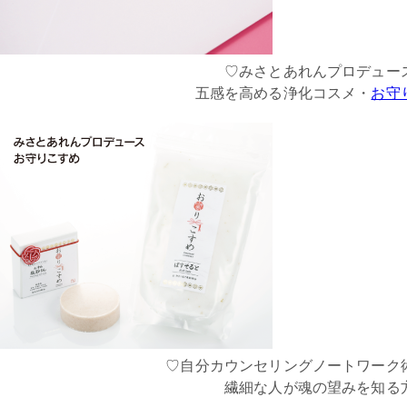
♡みさとあれんプロデュー
五感を高める浄化コスメ・
お守
♡自分カウンセリングノートワーク
繊細な人が魂の望みを知る