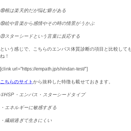
⑱根は楽天的だが悩む癖がある
⑲絵や音楽から感情やその時の情景がうかぶ
⑳スターシードという言葉に反応する
という感じで、こちらのエンパス体質診断の項目と比較して
ね！
[clink url=”https://empath.jp/shindan-test/”]
こちらのサイト
から抜粋した特徴も載せておきます。
①HSP・エンパス・スターシードタイプ
・エネルギーに敏感すぎる
・繊細過ぎて生きにくい