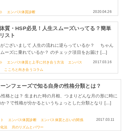
2020.04.26
ト
エンパス体質診断
体質・HSP必見！人生スムーズいってる？簡単
リスト
がございまして 人生の流れに逆らっているか？ ちゃん
ムーズに乗れているか？ のチェック項目をお届け […]
2017.03.16
ト
エンパス体質と上手に付き合う方法
エンパス
A
こころと向き合うコラム
ムーンフェーズで知る自身の性格分類とは？
る性格とは？ 生まれた時の月相、つまりどんな月の形に時に
か？で性格が分かるというちょっとした分類となり […]
2017.03.11
スト
エンパス体質診断
エンパス体質と占いの関係
浄化法
月のリズムとパワー