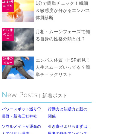
16.8k件
1分で簡単チェック！繊細
のビュ
＆敏感度が分かるエンパス
ー
体質診断
2.9k件
月相・ムーンフェーズで知
のビュ
る自身の性格分類とは？
ー
2k件の
エンパス体質・HSP必見！
ビュー
人生スムーズいってる？簡
単チェックリスト
New Posts
| 新着ポスト
パワースポット巡り♡
行動力と決断力と脳の
長野・新海三社神社
関係
ソウルメイトが運命の
引き寄せよりもまずは
人ではない理由
思考の癖をアンインス