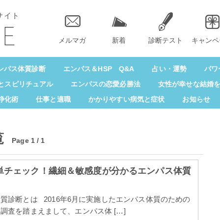
サイト
メルマガ
新着
診断テスト
キャンペ
ンパス体質診断
エンパス＆HSP Q&A
占い・運勢
パワ
とスピリチュアル
エンパスの恋愛必勝法
女性が幸せな結婚
浄化術
仕事と適職
かかりやすい病気と症状
お知らせ
覧
Page 1 / 1
単チェック！繊細＆敏感度が分かるエンパス体質
質診断とは 2016年6月に実施したエンパス体質のための
調査を踏まえまして、エンパス体 […]