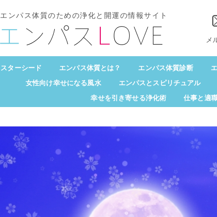
エンパス体質のための浄化と開運の情報サイト
メ
スターシード
エンパス体質とは？
エンパス体質診断
エ
女性向け幸せになる風水
エンパスとスピリチュアル
幸せを引き寄せる浄化術
仕事と適