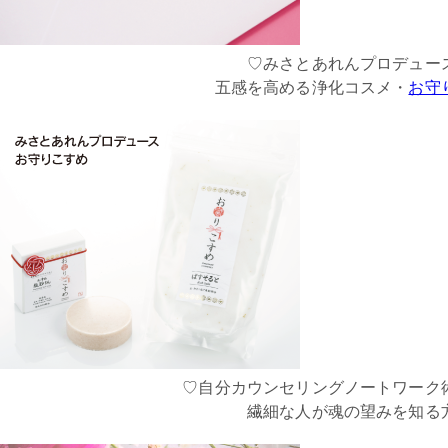
♡みさとあれんプロデュー
五感を高める浄化コスメ・
お守
♡自分カウンセリングノートワーク
繊細な人が魂の望みを知る