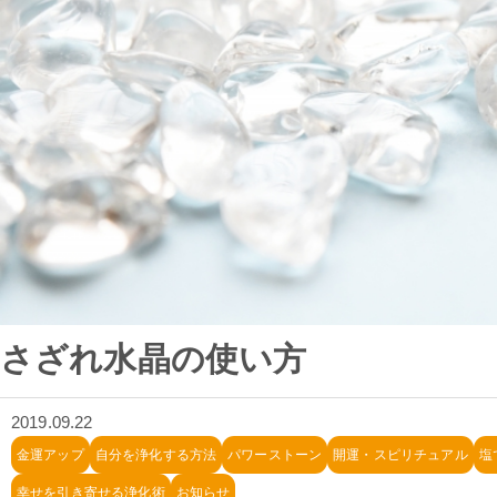
さざれ水晶の使い方
2019.09.22
金運アップ
自分を浄化する方法
パワーストーン
開運・スピリチュアル
塩
幸せを引き寄せる浄化術
お知らせ