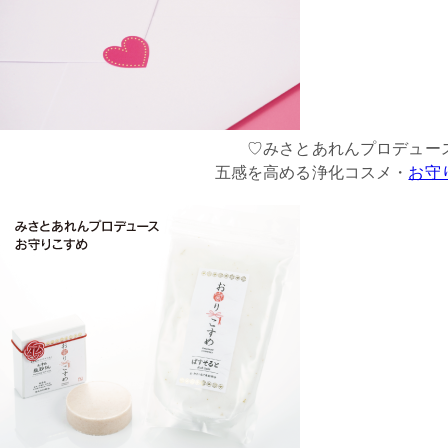
♡みさとあれんプロデュー
五感を高める浄化コスメ・
お守