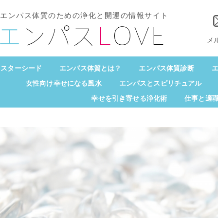
エンパス体質のための浄化と開運の情報サイト
メ
スターシード
エンパス体質とは？
エンパス体質診断
エ
女性向け幸せになる風水
エンパスとスピリチュアル
幸せを引き寄せる浄化術
仕事と適