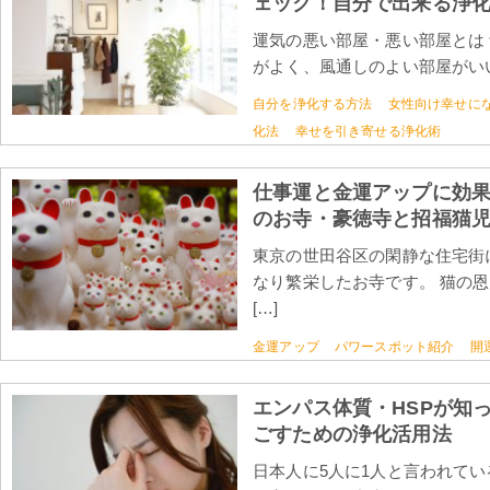
ェック！自分で出来る浄
運気の悪い部屋・悪い部屋とは
がよく、風通しのよい部屋がいい
自分を浄化する方法
女性向け幸せに
化法
幸せを引き寄せる浄化術
仕事運と金運アップに効
のお寺・豪徳寺と招福猫
東京の世田谷区の閑静な住宅街
なり繁栄したお寺です。 猫の
[…]
金運アップ
パワースポット紹介
開
エンパス体質・HSPが知
ごすための浄化活用法
日本人に5人に1人と言われてい