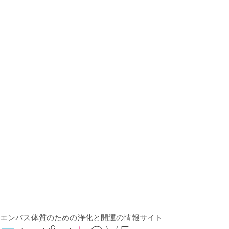
エンパス体質のための浄化と開運の情報サイト