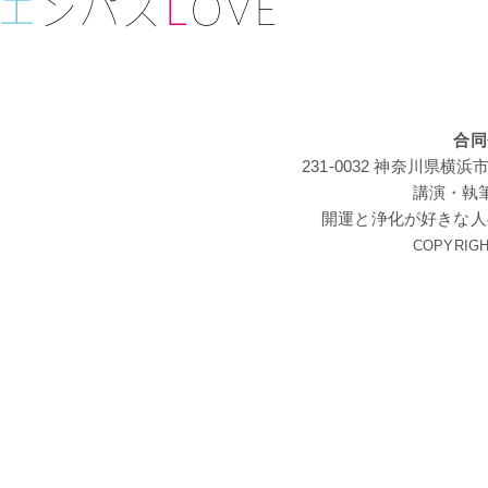
合同
231-0032 神奈川
講演・執
開運と浄化が好きな人
COPYRIGHT 