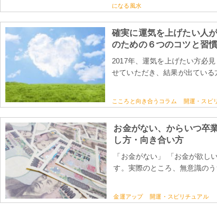
になる風水
確実に運気を上げたい人
のための６つのコツと習
2017年、運気を上げたい方必
せていただき、結果が出ている方
こころと向き合うコラム
開運・スピ
お金がない、からいつ卒業
し方・向き合い方
「お金がない」 「お金が欲し
す。実際のところ、無意識のうち
金運アップ
開運・スピリチュアル