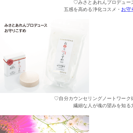
♡みさとあれんプロデュー
五感を高める浄化コスメ・
お守
♡自分カウンセリングノートワーク
繊細な人が魂の望みを知る