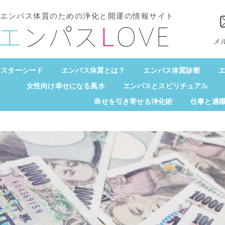
エンパス体質のための浄化と開運の情報サイト
メ
スターシード
エンパス体質とは？
エンパス体質診断
エ
女性向け幸せになる風水
エンパスとスピリチュアル
幸せを引き寄せる浄化術
仕事と適