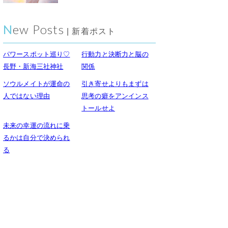
New Posts
| 新着ポスト
パワースポット巡り♡
行動力と決断力と脳の
長野・新海三社神社
関係
ソウルメイトが運命の
引き寄せよりもまずは
人ではない理由
思考の癖をアンインス
トールせよ
未来の幸運の流れに乗
るかは自分で決められ
る