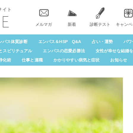
サイト
メルマガ
新着
診断テスト
キャンペ
ンパス体質診断
エンパス＆HSP Q&A
占い・運勢
パワ
とスピリチュアル
エンパスの恋愛必勝法
女性が幸せな結婚
浄化術
仕事と適職
かかりやすい病気と症状
お知らせ