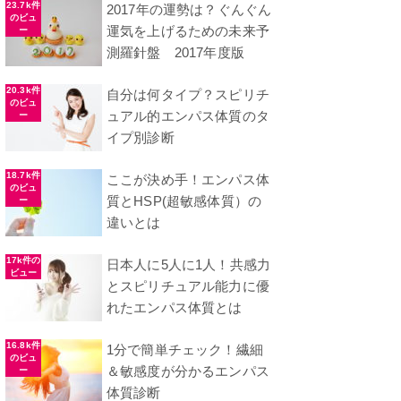
23.7k件
2017年の運勢は？ぐんぐん
のビュ
運気を上げるための未来予
ー
測羅針盤 2017年度版
20.3k件
自分は何タイプ？スピリチ
のビュ
ュアル的エンパス体質のタ
ー
イプ別診断
18.7k件
ここが決め手！エンパス体
のビュ
質とHSP(超敏感体質）の
ー
違いとは
17k件の
日本人に5人に1人！共感力
ビュー
とスピリチュアル能力に優
れたエンパス体質とは
16.8k件
1分で簡単チェック！繊細
のビュ
＆敏感度が分かるエンパス
ー
体質診断