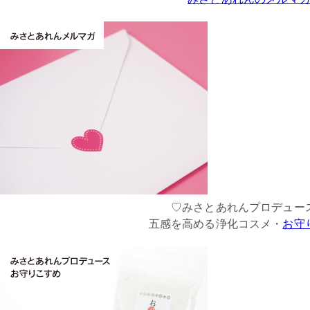
♡みさとあれんプロデュー
五感を高める浄化コスメ・
お守