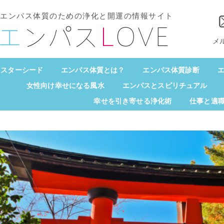
エンパス体質のための浄化と開運の情報サイト
メ
スターシード
エンパス体質とは？
エンパス体質診断
エ
女性向け幸せになる風水
エンパスとスピリチュアル
幸せを引き寄せる浄化術
仕事と適