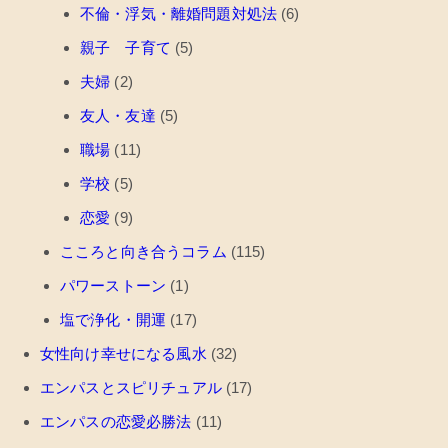
不倫・浮気・離婚問題対処法
(6)
親子 子育て
(5)
夫婦
(2)
友人・友達
(5)
職場
(11)
学校
(5)
恋愛
(9)
こころと向き合うコラム
(115)
パワーストーン
(1)
塩で浄化・開運
(17)
女性向け幸せになる風水
(32)
エンパスとスピリチュアル
(17)
エンパスの恋愛必勝法
(11)