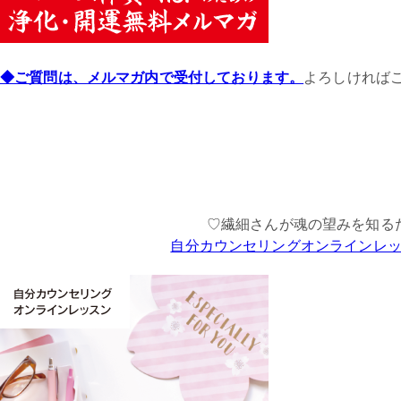
◆ご質問は、メルマガ内で受付しております。
よろしければ
♡繊細さんが魂の望みを知る
自分カウンセリングオンラインレ