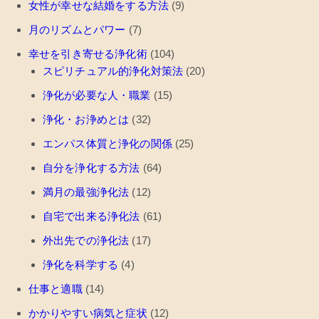
女性が幸せな結婚をする方法
(9)
月のリズムとパワー
(7)
幸せを引き寄せる浄化術
(104)
スピリチュアル的浄化対策法
(20)
浄化が必要な人・職業
(15)
浄化・お浄めとは
(32)
エンパス体質と浄化の関係
(25)
自分を浄化する方法
(64)
満月の最強浄化法
(12)
自宅で出来る浄化法
(61)
外出先での浄化法
(17)
浄化を科学する
(4)
仕事と適職
(14)
かかりやすい病気と症状
(12)