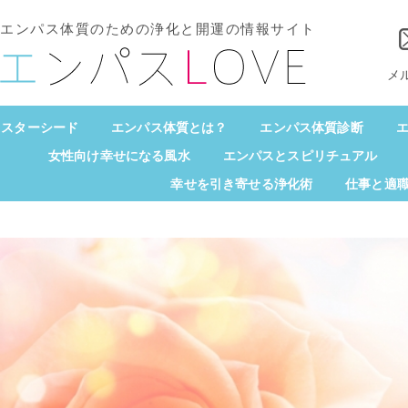
エンパス体質のための浄化と開運の情報サイト
メ
スターシード
エンパス体質とは？
エンパス体質診断
エ
女性向け幸せになる風水
エンパスとスピリチュアル
幸せを引き寄せる浄化術
仕事と適