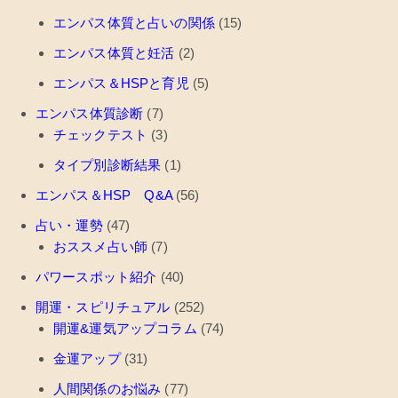
エンパス体質と占いの関係
(15)
エンパス体質と妊活
(2)
エンパス＆HSPと育児
(5)
エンパス体質診断
(7)
チェックテスト
(3)
タイプ別診断結果
(1)
エンパス＆HSP Q&A
(56)
占い・運勢
(47)
おススメ占い師
(7)
パワースポット紹介
(40)
開運・スピリチュアル
(252)
開運&運気アップコラム
(74)
金運アップ
(31)
人間関係のお悩み
(77)