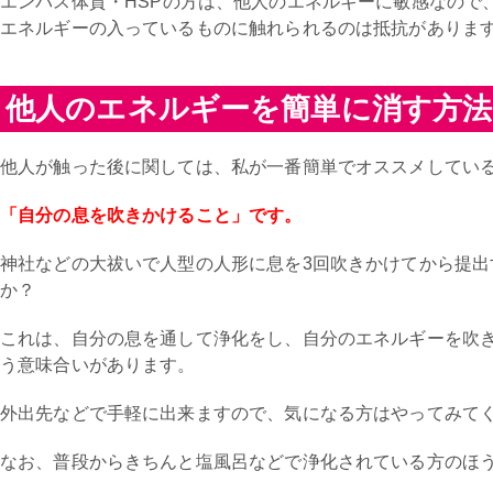
エンパス体質・HSPの方は、他人のエネルギーに敏感なので
エネルギーの入っているものに触れられるのは抵抗がありま
他人のエネルギーを簡単に消す方法
他人が触った後に関しては、私が一番簡単でオススメしてい
「自分の息を吹きかけること」です。
神社などの大祓いで人型の人形に息を3回吹きかけてから提出
か？
これは、自分の息を通して浄化をし、自分のエネルギーを吹
う意味合いがあります。
外出先などで手軽に出来ますので、気になる方はやってみて
なお、普段からきちんと塩風呂などで浄化されている方のほ