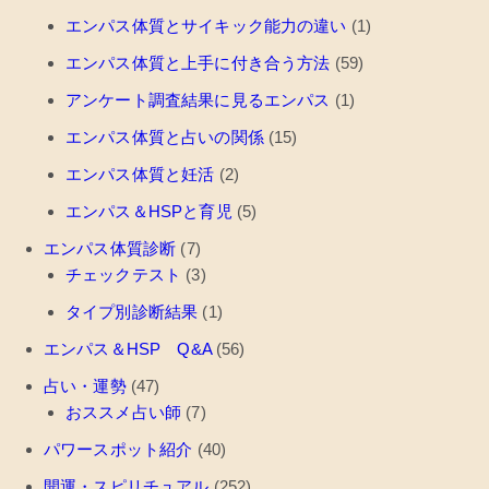
エンパス体質とサイキック能力の違い
(1)
エンパス体質と上手に付き合う方法
(59)
アンケート調査結果に見るエンパス
(1)
エンパス体質と占いの関係
(15)
エンパス体質と妊活
(2)
エンパス＆HSPと育児
(5)
エンパス体質診断
(7)
チェックテスト
(3)
タイプ別診断結果
(1)
エンパス＆HSP Q&A
(56)
占い・運勢
(47)
おススメ占い師
(7)
パワースポット紹介
(40)
開運・スピリチュアル
(252)