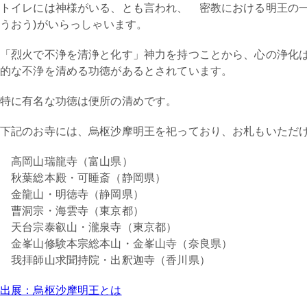
トイレには神様がいる、とも言われ、 密教における明王の一
うおう)がいらっしゃいます。
「烈火で不浄を清浄と化す」神力を持つことから、心の浄化
的な不浄を清める功徳があるとされています。
特に有名な功徳は便所の清めです。
下記のお寺には、烏枢沙摩明王を祀っており、お札もいただ
高岡山瑞龍寺（富山県）
秋葉総本殿・可睡斎（静岡県）
金龍山・明徳寺（静岡県）
曹洞宗・海雲寺（東京都）
天台宗泰叡山・瀧泉寺（東京都）
金峯山修験本宗総本山・金峯山寺（奈良県）
我拝師山求聞持院・出釈迦寺（香川県）
出展：烏枢沙摩明王とは