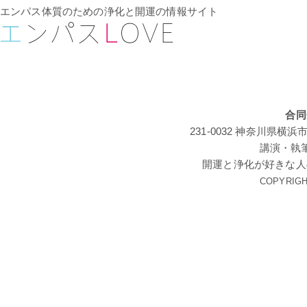
エンパス体質のための浄化と開運の情報サイト
合同
231-0032 神奈川
講演・執
開運と浄化が好きな人
COPYRIGHT 