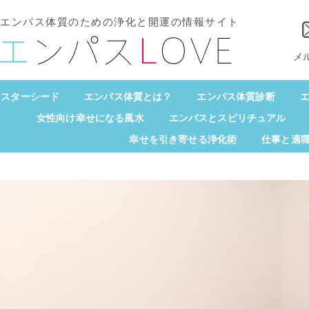
エンパス体質のための浄化と開運の情報サイト
メ
スターシード
エンパス体質とは？
エンパス体質診断
エ
女性向け幸せになる風水
エンパスとスピリチュアル
幸せを引き寄せる浄化術
仕事と適