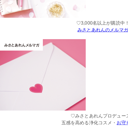
♡3,000名以上が購読中
みさとあれんのメルマ
♡みさとあれんプロデュー
五感を高める浄化コスメ・
お守