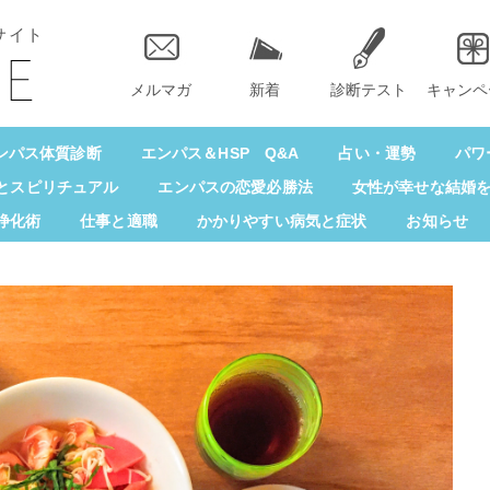
サイト
メルマガ
新着
診断テスト
キャンペ
ンパス体質診断
エンパス＆HSP Q&A
占い・運勢
パワ
とスピリチュアル
エンパスの恋愛必勝法
女性が幸せな結婚
浄化術
仕事と適職
かかりやすい病気と症状
お知らせ