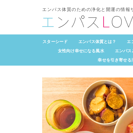
エンパス体質のための浄化と開運の情報
スターシード
エンパス体質とは？
エ
女性向け幸せになる風水
エンパス
幸せを引き寄せる