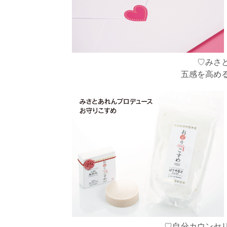
♡みさ
五感を高め
♡自分カウンセ