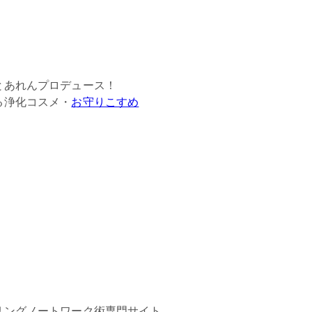
とあれんプロデュース！
る浄化コスメ・
お守りこすめ
リングノートワーク術専門サイト