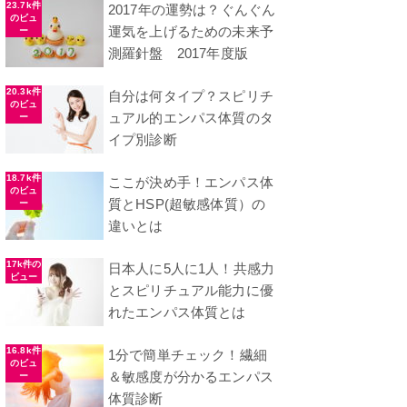
23.7k件
2017年の運勢は？ぐんぐん
のビュ
運気を上げるための未来予
ー
測羅針盤 2017年度版
20.3k件
自分は何タイプ？スピリチ
のビュ
ュアル的エンパス体質のタ
ー
イプ別診断
18.7k件
ここが決め手！エンパス体
のビュ
質とHSP(超敏感体質）の
ー
違いとは
17k件の
日本人に5人に1人！共感力
ビュー
とスピリチュアル能力に優
れたエンパス体質とは
16.8k件
1分で簡単チェック！繊細
のビュ
＆敏感度が分かるエンパス
ー
体質診断