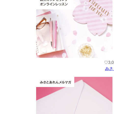
♡3
みさ