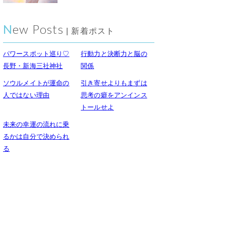
New Posts
| 新着ポスト
パワースポット巡り♡
行動力と決断力と脳の
長野・新海三社神社
関係
ソウルメイトが運命の
引き寄せよりもまずは
人ではない理由
思考の癖をアンインス
トールせよ
未来の幸運の流れに乗
るかは自分で決められ
る