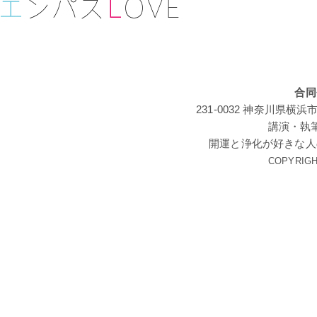
合同
231-0032 神奈川
講演・執
開運と浄化が好きな人
COPYRIGHT 