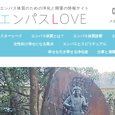
エンパス体質のための浄化と開運の情報サイト
メ
スターシード
エンパス体質とは？
エンパス体質診断
エ
女性向け幸せになる風水
エンパスとスピリチュアル
幸せを引き寄せる浄化術
仕事と適