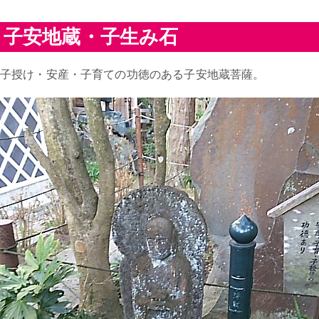
子安地蔵・子生み石
子授け・安産・子育ての功徳のある子安地蔵菩薩。