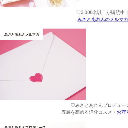
♡3,000名以上が購読中
みさとあれんのメルマ
♡みさとあれんプロデュー
五感を高める浄化コスメ・
お守