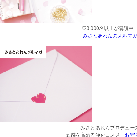
♡3,000名以上が購読中
みさとあれんのメルマ
♡みさとあれんプロデュー
五感を高める浄化コスメ・
お守