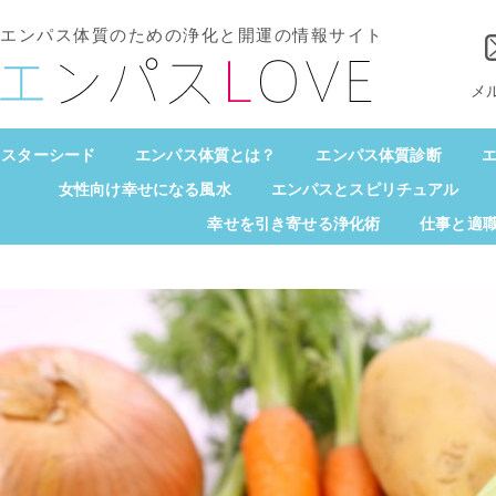
エンパス体質のための浄化と開運の情報サイト
メ
スターシード
エンパス体質とは？
エンパス体質診断
エ
女性向け幸せになる風水
エンパスとスピリチュアル
幸せを引き寄せる浄化術
仕事と適