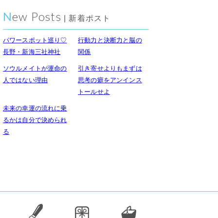
New Posts
| 新着ポスト
パワースポット巡り♡
行動力と決断力と脳の
長野・新海三社神社
関係
ソウルメイトが運命の
引き寄せよりもまずは
人ではない理由
思考の癖をアンインス
トールせよ
未来の幸運の流れに乗
るかは自分で決められ
る