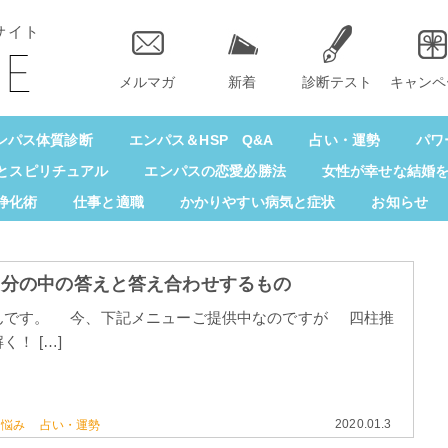
サイト
メルマガ
新着
診断テスト
キャンペ
ンパス体質診断
エンパス＆HSP Q&A
占い・運勢
パワ
とスピリチュアル
エンパスの恋愛必勝法
女性が幸せな結婚
浄化術
仕事と適職
かかりやすい病気と症状
お知らせ
自分の中の答えと答え合わせするもの
んです。 今、下記メニューご提供中なのですが 四柱推
く！ […]
2020.01.3
お悩み
占い・運勢