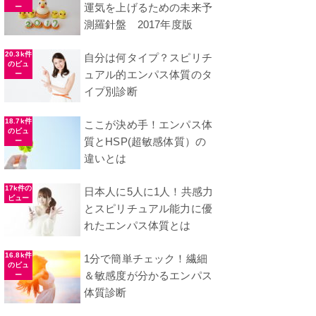
運気を上げるための未来予
ー
測羅針盤 2017年度版
20.3k件
自分は何タイプ？スピリチ
のビュ
ュアル的エンパス体質のタ
ー
イプ別診断
18.7k件
ここが決め手！エンパス体
のビュ
質とHSP(超敏感体質）の
ー
違いとは
17k件の
日本人に5人に1人！共感力
ビュー
とスピリチュアル能力に優
れたエンパス体質とは
16.8k件
1分で簡単チェック！繊細
のビュ
＆敏感度が分かるエンパス
ー
体質診断