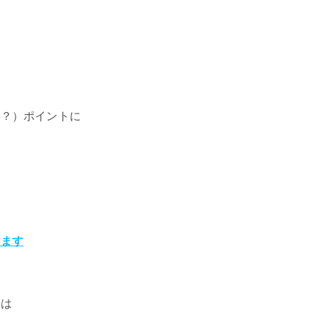
く
い？）ポイントに
ります
さは