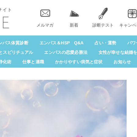
サイト
メルマガ
新着
診断テスト
キャンペ
ンパス体質診断
エンパス＆HSP Q&A
占い・運勢
パワ
とスピリチュアル
エンパスの恋愛必勝法
女性が幸せな結婚
浄化術
仕事と適職
かかりやすい病気と症状
お知らせ