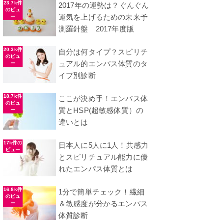
23.7k件
2017年の運勢は？ぐんぐん
のビュ
運気を上げるための未来予
ー
測羅針盤 2017年度版
20.3k件
自分は何タイプ？スピリチ
のビュ
ュアル的エンパス体質のタ
ー
イプ別診断
18.7k件
ここが決め手！エンパス体
のビュ
質とHSP(超敏感体質）の
ー
違いとは
17k件の
日本人に5人に1人！共感力
ビュー
とスピリチュアル能力に優
れたエンパス体質とは
16.8k件
1分で簡単チェック！繊細
のビュ
＆敏感度が分かるエンパス
ー
体質診断