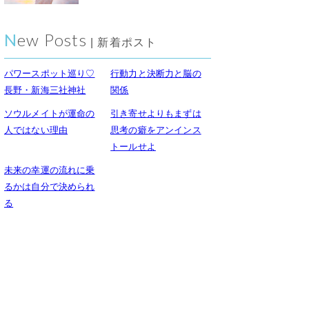
New Posts
| 新着ポスト
パワースポット巡り♡
行動力と決断力と脳の
長野・新海三社神社
関係
ソウルメイトが運命の
引き寄せよりもまずは
人ではない理由
思考の癖をアンインス
トールせよ
未来の幸運の流れに乗
るかは自分で決められ
る