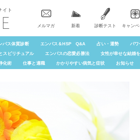
サイト
メルマガ
新着
診断テスト
キャンペ
ンパス体質診断
エンパス＆HSP Q&A
占い・運勢
パワ
とスピリチュアル
エンパスの恋愛必勝法
女性が幸せな結婚
浄化術
仕事と適職
かかりやすい病気と症状
お知らせ