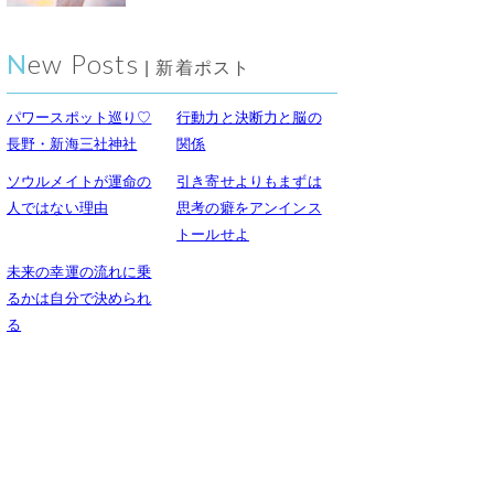
New Posts
| 新着ポスト
パワースポット巡り♡
行動力と決断力と脳の
長野・新海三社神社
関係
ソウルメイトが運命の
引き寄せよりもまずは
人ではない理由
思考の癖をアンインス
トールせよ
未来の幸運の流れに乗
るかは自分で決められ
る