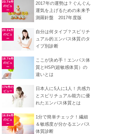
23.7k件
2017年の運勢は？ぐんぐん
のビュ
運気を上げるための未来予
ー
測羅針盤 2017年度版
20.3k件
自分は何タイプ？スピリチ
のビュ
ュアル的エンパス体質のタ
ー
イプ別診断
18.7k件
ここが決め手！エンパス体
のビュ
質とHSP(超敏感体質）の
ー
違いとは
17k件の
日本人に5人に1人！共感力
ビュー
とスピリチュアル能力に優
れたエンパス体質とは
16.8k件
1分で簡単チェック！繊細
のビュ
＆敏感度が分かるエンパス
ー
体質診断