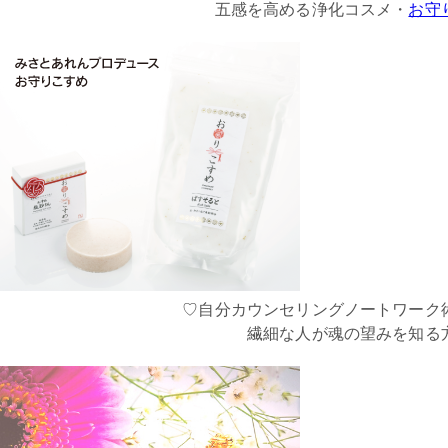
五感を高める浄化コスメ・
お守
♡自分カウンセリングノートワーク
繊細な人が魂の望みを知る