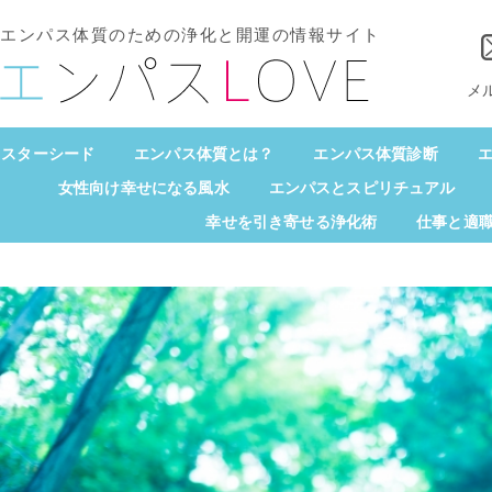
エンパス体質のための浄化と開運の情報サイト
メ
スターシード
エンパス体質とは？
エンパス体質診断
エ
女性向け幸せになる風水
エンパスとスピリチュアル
幸せを引き寄せる浄化術
仕事と適