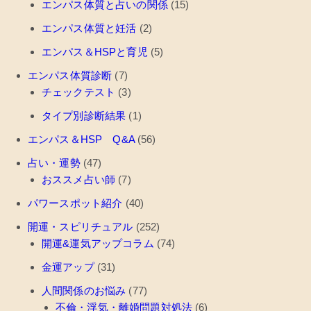
エンパス体質と占いの関係
(15)
エンパス体質と妊活
(2)
エンパス＆HSPと育児
(5)
エンパス体質診断
(7)
チェックテスト
(3)
タイプ別診断結果
(1)
エンパス＆HSP Q&A
(56)
占い・運勢
(47)
おススメ占い師
(7)
パワースポット紹介
(40)
開運・スピリチュアル
(252)
開運&運気アップコラム
(74)
金運アップ
(31)
人間関係のお悩み
(77)
不倫・浮気・離婚問題対処法
(6)