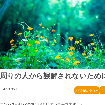
周りの人から誤解されないため
2019.05.10
人間関係のお悩み
エ
エンパスやHSPの方は悩みやすいテーマですよね。