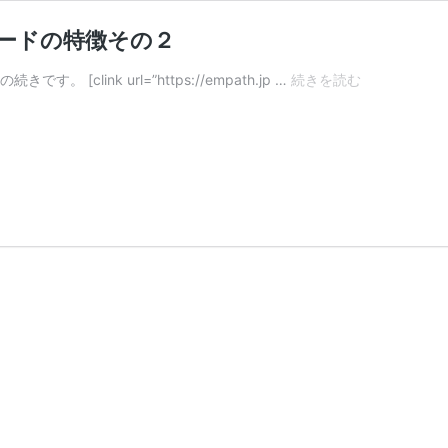
ードの特徴その２
ス
[clink url=”https://empath.jp …
続きを読む
タ
ー
シ
ー
ド
と
エ
ン
パ
ス
体
質
③
ス
タ
ー
シ